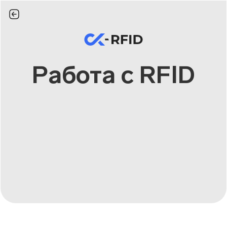
Tog
navi
Работа с RFID