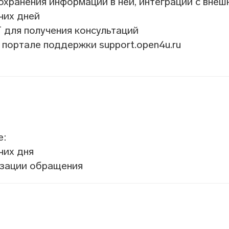
охранения информации в ней, интеграции с вне
чих дней
для получения консультаций
 портале поддержки support.open4u.ru
е:
чих дня
изации обращения