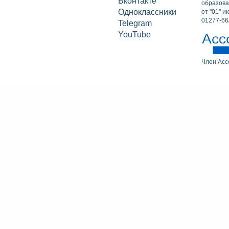
Вконтакте
образова
Одноклассники
от "01" и
01277-66
Telegram
YouTube
Член Ас